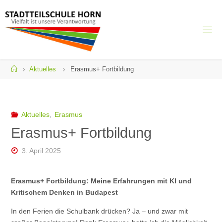
Skip
to
content
S
T
S
H
Home
Aktuelles
Erasmus+ Fortbildung
O
R
N
Vielfalt ist
unsere
Verantwortung
Aktuelles
,
Erasmus
Erasmus+ Fortbildung
3. April 2025
Erasmus+ Fortbildung: Meine Erfahrungen mit KI und
Kritischem Denken in Budapest
In den Ferien die Schulbank drücken? Ja – und zwar mit