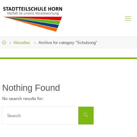
Skip
to
content
S
T
S
H
Home
Aktuelles
Archive for category "Schulsong"
O
R
N
Vielfalt ist
unsere
Verantwortung
Nothing Found
No search results for:
Search
Search
for: